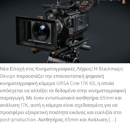
Νέα Εποχή στις Κινηματογραφικές Λήψεις! Η Blackmagic
Design παρουσιάζει την επαναστατική ψηφιακή
κινηματογραφική κάμερα URSA Cine 17K 65, η οποία
υπόσχεται να αλλάξει τα δεδομένα στην κινηματογραφική
παραγωγή. Με έναν εντυπωσιακό αισθητήρα 65mm και
ανάλυση 17K, αυτή η κάμερα είναι σχεδιασμένη για να
προσφέρει εξαιρετική ποιότητα εικόνας και ευελιξία στο
post-production. Αισθητήρας 65mm και Ανάλυση […]