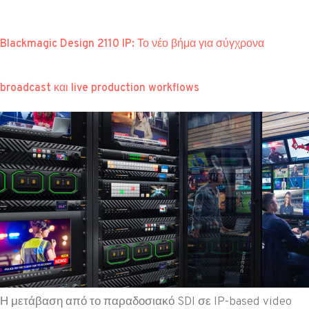
Blackmagic Design 2110 IP: Το νέο βήμα για σύγχρονα
broadcast και live production workflows
Η μετάβαση από το παραδοσιακό SDI σε IP-based video