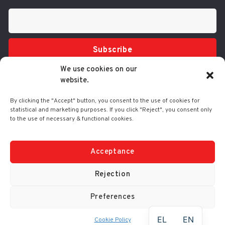
Subscribe
We use cookies on our
website.
By clicking the "Accept" button, you consent to the use of cookies for
statistical and marketing purposes. If you click "Reject", you consent only
to the use of necessary & functional cookies.
Tel.: 210 3416200
332 Syggrou Ave., 17673 Kallithea
info@comart.gr
Acceptance
Mon - Fri: 9:30 - 18:00
Rejection
Preferences
© Comart SA 2000-
2026
|
No. G.E.M.I.: 4006201000
EL
EN
Cookie Policy