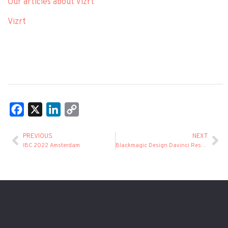
Our articles about Vizrt
Vizrt
Facebook
X
LinkedIn
Copy
Link
PREVIOUS
NEXT
IBC 2022 Amsterdam
Blackmagic Design Davinci Resolve