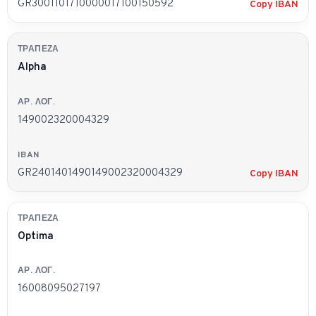
GR3001101710000017100150592
Copy IBAN
Alpha
149002320004329
GR2401401490149002320004329
Copy IBAN
Optima
16008095027197