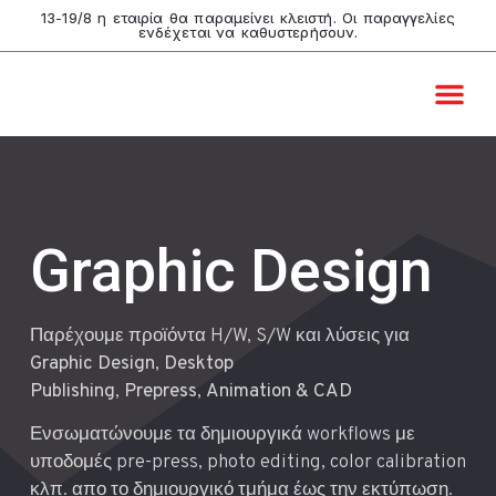
13-19/8 η εταιρία θα παραμείνει κλειστή. Οι παραγγελίες
ενδέχεται να καθυστερήσουν.
Video & B
Live Pro
Graphic Desi
Comart Shop
Graphic Design
Παρέχουμε προϊόντα H/W, S/W και λύσεις για
Graphic Design
,
Desktop
Publishing
,
Prepress
,
Animation &
CAD
Ενσωματώνουμε τα δημιουργικά workflows με
υποδομές pre-press, photo editing, color calibration
κλπ. απο το δημιουργικό τμήμα έως την εκτύπωση.