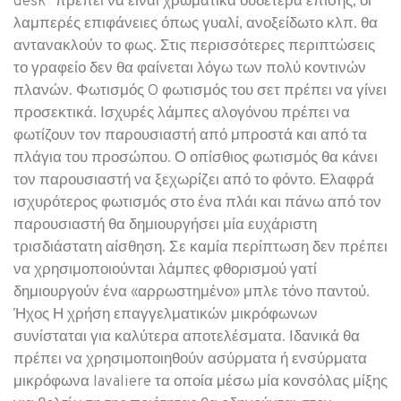
desk” πρέπει να είναι χρωματικά ουδέτερα επίσης, οι
λαμπερές επιφάνειες όπως γυαλί, ανοξείδωτο κλπ. θα
αντανακλούν το φως. Στις περισσότερες περιπτώσεις
το γραφείο δεν θα φαίνεται λόγω των πολύ κοντινών
πλανών. Φωτισμός O φωτισμός του σετ πρέπει να γίνει
προσεκτικά. Ισχυρές λάμπες αλογόνου πρέπει να
φωτίζουν τον παρουσιαστή από μπροστά και από τα
πλάγια του προσώπου. Ο οπίσθιος φωτισμός θα κάνει
τον παρουσιαστή να ξεχωρίζει από το φόντο. Ελαφρά
ισχυρότερος φωτισμός στο ένα πλάι και πάνω από τον
παρουσιαστή θα δημιουργήσει μία ευχάριστη
τρισδιάστατη αίσθηση. Σε καμία περίπτωση δεν πρέπει
να χρησιμοποιούνται λάμπες φθορισμού γατί
δημιουργούν ένα «αρρωστημένο» μπλε τόνο παντού.
Ήχος Η χρήση επαγγελματικών μικρόφωνων
συνίσταται για καλύτερα αποτελέσματα. Ιδανικά θα
πρέπει να χρησιμοποιηθούν ασύρματα ή ενσύρματα
μικρόφωνα lavaliere τα οποία μέσω μία κονσόλας μίξης