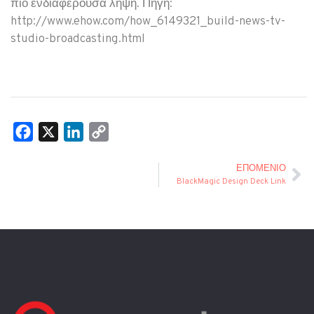
πιο ενδιαφέρουσα λήψη. Πηγή:
http://www.ehow.com/how_6149321_build-news-tv-
studio-broadcasting.html
Facebook
X
LinkedIn
Copy
Link
ΕΠΌΜΕΝΙΟ
BlackMagic Design Deck Link