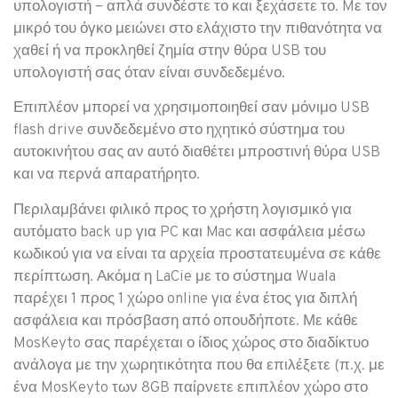
υπολογιστή – απλά συνδέστε το και ξεχάσετε το. Mε τον
μικρό του όγκο μειώνει στο ελάχιστο την πιθανότητα να
χαθεί ή να προκληθεί ζημία στην θύρα USB του
υπολογιστή σας όταν είναι συνδεδεμένο.
Επιπλέον μπορεί να χρησιμοποιηθεί σαν μόνιμο USB
flash drive συνδεδεμένο στο ηχητικό σύστημα του
αυτοκινήτου σας αν αυτό διαθέτει μπροστινή θύρα USB
και να περνά απαρατήρητο.
Περιλαμβάνει φιλικό προς το χρήστη λογισμικό για
αυτόματο back up για PC και Mac και ασφάλεια μέσω
κωδικού για να είναι τα αρχεία προστατευμένα σε κάθε
περίπτωση. Ακόμα η LaCie με το σύστημα Wuala
παρέχει 1 προς 1 χώρο online για ένα έτος για διπλή
ασφάλεια και πρόσβαση από οπουδήποτε. Με κάθε
MosKeyto σας παρέχεται ο ίδιος χώρος στο διαδίκτυο
ανάλογα με την χωρητικότητα που θα επιλέξετε (π.χ. με
ένα MosKeyto των 8GB παίρνετε επιπλέον χώρο στο