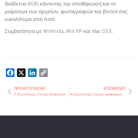
διαδίκτυο 8GB) κάνοντας την αποθήκευσή και το
μοίρασμα των αρχείων, φωτογραφιών και βίντεό σας
ευκολότερα από ποτέ.
Συμβατότητα με WinVista, Win XP και Mac OSX.
Facebook
X
LinkedIn
Copy
Link
ΠΡΟΗΓΟΎΜΕΝΟ
ΕΠΌΜΕΝΙΟ
H Blackmagic Design ανακοινώνει την Intensity Extreme
Η Blackmagic Design ανακοίνωσε την Blackmagic Production Camera 4K