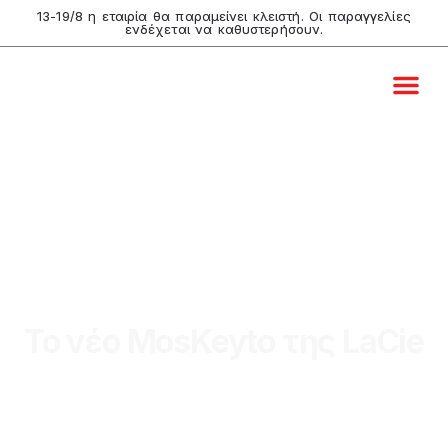
13-19/8 η εταιρία θα παραμείνει κλειστή. Οι παραγγελίες
ενδέχεται να καθυστερήσουν.
Video & B
Live Pro
Graphic Desi
Comart Shop
Το νέο MosKeyto της LaCie