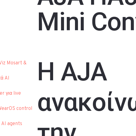
Mini Con
Η AJA
Viz Mosart &
τά AI
ανακοίν
r για live
WearOS control
την
e AI agents