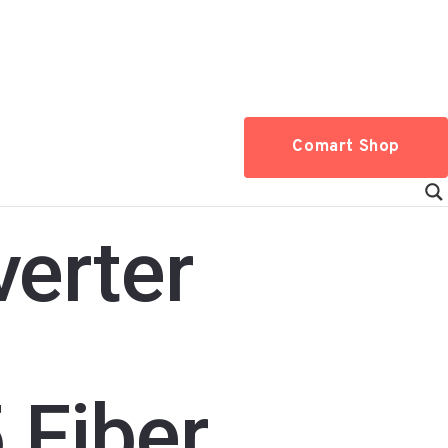
Comart Shop
erter
 Fiber