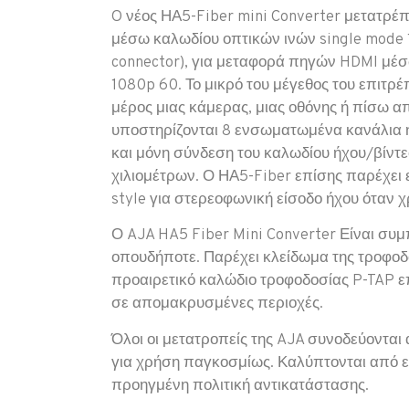
O νέος ΗΑ5-Fiber mini Converter μετατρέπ
μέσω καλωδίου οπτικών ινών single mode 1
connector), για μεταφορά πηγών HDMI μέσ
1080p 60. Το μικρό του μέγεθος του επιτρ
μέρος μιας κάμερας, μιας οθόνης ή πίσω απ
υποστηρίζονται 8 ενσωματωμένα κανάλια 
και μόνη σύνδεση του καλωδίου ήχου/βίντε
χιλιομέτρων. Ο ΗΑ5-Fiber επίσης παρέχει 
style για στερεοφωνική είσοδο ήχου όταν χ
Ο AJA HA5 Fiber Mini Converter Είναι συμ
οπουδήποτε. Παρέχει κλείδωμα της τροφοδ
προαιρετικό καλώδιο τροφοδοσίας P-TAP ε
σε απομακρυσμένες περιοχές.
Όλοι οι μετατροπείς της AJA συνοδεύονται
για χρήση παγκοσμίως. Καλύπτονται από 
προηγμένη πολιτική αντικατάστασης.