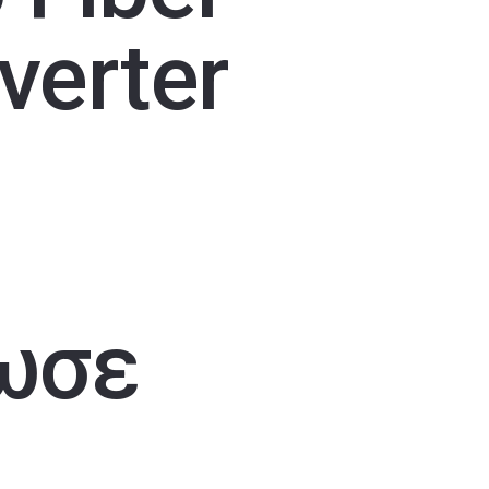
verter
ωσε