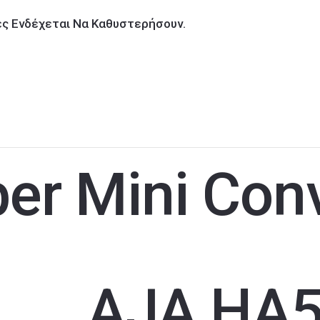
ίες Ενδέχεται Να Καθυστερήσουν.
er Mini Conv
AJA HA5