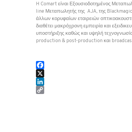
H Comart είναι Εξουσιοδοτημένος Μεταπωλ
line Μεταπωλητής της AJA, της Blackmagic
άλλων κορυφαίων εταιρειών οπτικοακουστ
διαθέτει μακρόχρονη εμπειρία και εξειδικ
υποστήριξης καθώς και υψηλή τεχνογνωσία
production & post-production και broadcas
Facebook
X
LinkedIn
Copy
Link