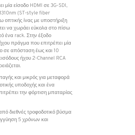
ει μία είσοδο HDMI σε 3G-SDI,
310nm (ST-style fiber
ω οπτικής ίνας με υποστήριξη
έπει να χωράει εύκολα στο πίσω
ό ένα rack. Στην έξοδο
ήχου πράγμα που επιτρέπει μία
ο σε απόσταση έως και 10
εισόδους ήχου 2-Channel RCA
ρειάζεται.
παγής και μικρός για μεταφορά
οτικής υποδοχής και ένα
πιτρέπει την φόρτιση μπαταρίας
 από διεθνές τροφοδοτικό βύσμα
εγγύηση 5 χρόνων και