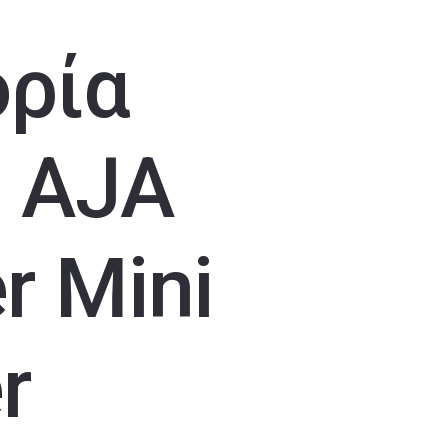
ρία
υ AJA
r Mini
r