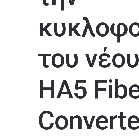
κυκλοφο
του νέο
HA5 Fibe
Converte