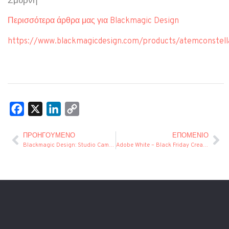
Σμύρνη
Περισσότερα άρθρα μας για Blackmagic Design
https://www.blackmagicdesign.com/products/atemconstell
Facebook
X
LinkedIn
Copy
Link
ΠΡΟΗΓΟΎΜΕΝΟ
ΕΠΌΜΕΝΙΟ
Blackmagic Design: Studio Camera 4K Plus G2
Adobe White – Black Friday Creative Cloud for Teams -34%