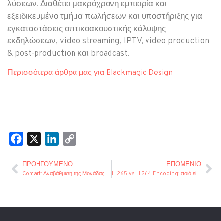
λύσεων. Διαθέτει μακρόχρονη εμπειρία και
εξειδικευμένο τμήμα πωλήσεων και υποστήριξης για
εγκαταστάσεις οπτικοακουστικής κάλυψης
εκδηλώσεων, video streaming, IPTV, video production
& post-production και broadcast.
Περισσότερα άρθρα μας για Blackmagic Design
Facebook
X
LinkedIn
Copy
Link
ΠΡΟΗΓΟΎΜΕΝΟ
ΕΠΌΜΕΝΙΟ
Comart: Αναβάθμιση της Μονάδας Εξωτερικών Μεταδόσεων – OB Van του TV100
H.265 vs H.264 Encoding: ποιό είναι καλύτερο;