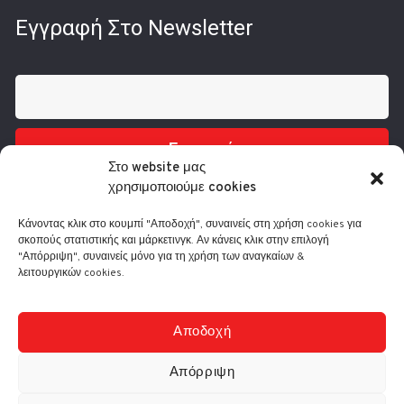
Εγγραφή Στο Newsletter
Εγγραφή
Στο website μας
χρησιμοποιούμε cookies
Κάνοντας κλικ στο κουμπί "Αποδοχή", συναινείς στη χρήση cookies για
σκοπούς στατιστικής και μάρκετινγκ. Αν κάνεις κλικ στην επιλογή
"Απόρριψη", συναινείς μόνο για τη χρήση των αναγκαίων &
λειτουργικών cookies.
Τηλ.: 210 3416200
Λ. Συγγρού 332, 17673 Καλλιθέα
info@comart.gr
Αποδοχή
Δευ - Παρ: 9:30 - 18:00
Απόρριψη