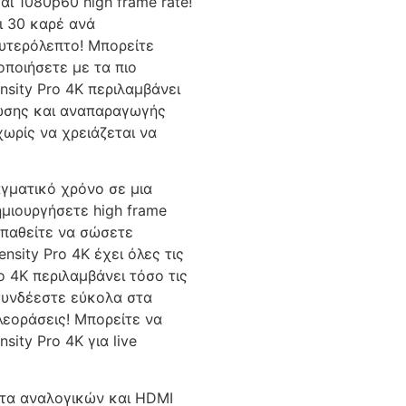
αι 1080p60 high frame rate!
ι 30 καρέ ανά
υτερόλεπτο! Μπορείτε
οποιήσετε με τα πιο
nsity Pro 4K περιλαμβάνει
πωσης και αναπαραγωγής
χωρίς να χρειάζεται να
αγματικό χρόνο σε μια
ημιουργήσετε high frame
οσπαθείτε να σώσετε
nsity Pro 4K έχει όλες τις
o 4K περιλαμβάνει τόσο τις
συνδέεστε εύκολα στα
λεοράσεις! Μπορείτε να
ity Pro 4K για live
ητα αναλογικών και HDMI