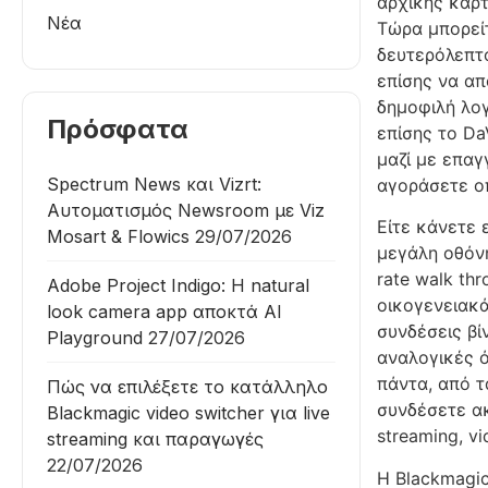
αρχικής κάρτ
Νέα
Τώρα μπορείτ
δευτερόλεπτ
επίσης να απ
δημοφιλή λογ
Πρόσφατα
επίσης το Da
μαζί με επαγ
Spectrum News και Vizrt:
αγοράσετε ο
Αυτοματισμός Newsroom με Viz
Είτε κάνετε 
Mosart & Flowics
29/07/2026
μεγάλη οθόνη
rate walk th
Adobe Project Indigo: Η natural
οικογενειακά
look camera app αποκτά AI
συνδέσεις βί
Playground
27/07/2026
αναλογικές ό
πάντα, από τ
Πώς να επιλέξετε το κατάλληλο
συνδέσετε ακ
Blackmagic video switcher για live
streaming, v
streaming και παραγωγές
22/07/2026
Η Blackmagic