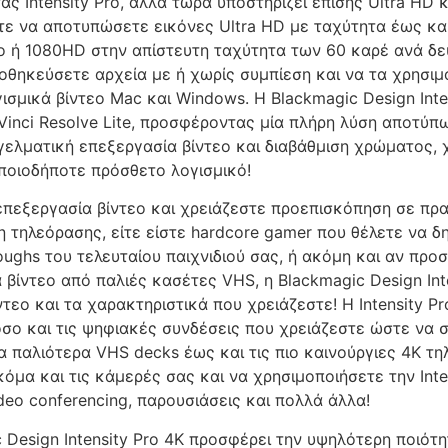
ας Intensity Pro, αλλά τώρα υποστηρίζει επίσης Ultra HD κ
ε να αποτυπώσετε εικόνες Ultra HD με ταχύτητα έως κα
ο ή 1080HD στην απίστευτη ταχύτητα των 60 καρέ ανά δε
οθηκεύσετε αρχεία με ή χωρίς συμπίεση και να τα χρησιμ
ισμικά βίντεο Mac και Windows. Η Blackmagic Design Inte
Vinci Resolve Lite, προσφέροντας μία πλήρη λύση αποτύ
γελματική επεξεργασία βίντεο και διαβάθμιση χρώματος, 
ποιοδήποτε πρόσθετο λογισμικό!
επεξεργασία βίντεο και χρειάζεστε προεπισκόπηση σε πρ
 τηλεόρασης, είτε είστε hardcore gamer που θέλετε να δ
roughs του τελευταίου παιχνιδιού σας, ή ακόμη και αν πρ
 βίντεο από παλιές κασέτες VHS, η Blackmagic Design Inte
ντεο και τα χαρακτηριστικά που χρειάζεστε! Η Intensity Pr
σο και τις ψηφιακές συνδέσεις που χρειάζεστε ώστε να 
α παλιότερα VHS decks έως και τις πιο καινούργιες 4Κ τη
όμα και τις κάμερές σας και να χρησιμοποιήσετε την Intens
ideo conferencing, παρουσιάσεις και πολλά άλλα!
 Design Intensity Pro 4K προσφέρει την υψηλότερη ποιότ