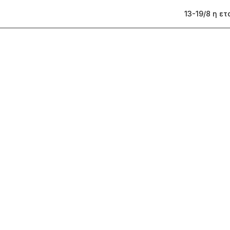
13-19/8 η ε