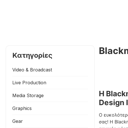
Blackm
Κατηγορίες
Video & Broadcast
Live Production
Η Black
Media Storage
Design I
Graphics
O ευκολότερο
Gear
σας! Η Black