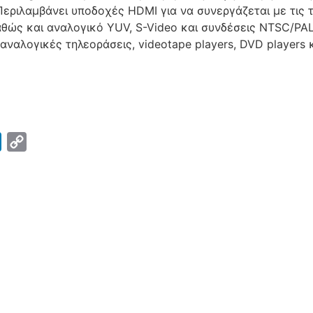
εριλαμβάνει υποδοχές HDMI για να συνεργάζεται με τις τ
θώς και αναλογικό YUV, S-Video και συνδέσεις NTSC/PAL
αναλογικές τηλεοράσεις, videotape players, DVD players κ
k
LinkedIn
Copy
Link