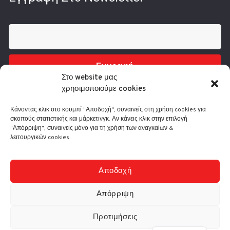
Εγγραφή
Στο website μας
χρησιμοποιούμε cookies
Κάνοντας κλικ στο κουμπί "Αποδοχή", συναινείς στη χρήση cookies για
σκοπούς στατιστικής και μάρκετινγκ. Αν κάνεις κλικ στην επιλογή
"Απόρριψη", συναινείς μόνο για τη χρήση των αναγκαίων &
λειτουργικών cookies.
Τηλ.: 210 3416200
Λ. Συγγρού 332, 17673 Καλλιθέα
info@comart.gr
Αποδοχή
Δευ - Παρ: 9:30 - 18:00
Απόρριψη
Προτιμήσεις