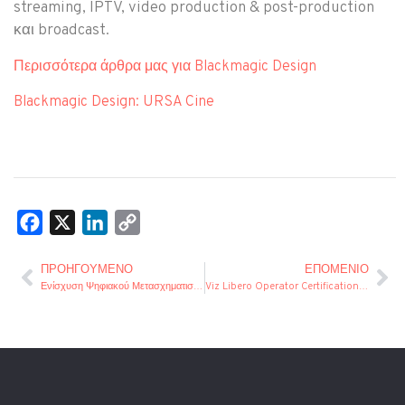
streaming, IPTV, video production & post-production
και broadcast.
Περισσότερα άρθρα μας για Blackmagic Design
Blackmagic Design: URSA Cine
Facebook
X
LinkedIn
Copy
Link
ΠΡΟΗΓΟΎΜΕΝΟ
ΕΠΌΜΕΝΙΟ
Ενίσχυση Ψηφιακού Μετασχηματισμού Επιχειρήσεων Πολιτιστικού Κλάδου
Viz Libero Operator Certification: Η Πιστοποίηση που Ξεχωρίζει στην Αθλητική Ανάλυση