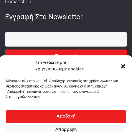
Comartshop
Εγγραφή Στο Newsletter
Εγγραφή
Στο website μας
χρησιμοποιούμε cookies
Κάνοντας κλικ στο κουμπί "Αποδοχή", συναινείς στη χρήση cookies για
σκοπούς στατιστικής και μάρκετινγκ. Αν κάνεις κλικ στην επιλογή
"Απόρριψη", συναινείς μόνο για τη χρήση των αναγκαίων &
λειτουργικών cookies.
Τηλ.: 210 3416200
Λ. Συγγρού 332, 17673 Καλλιθέα
info@comart.gr
Αποδοχή
Δευ - Παρ: 9:30 - 18:00
Απόρριψη