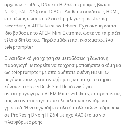
αρχείων ProRes, DNx και H.264 σε μορφές βίντεο
NTSC, PAL, 720p και 1080p. Διαθέτει συνδέσεις HDMI,
επομένως είναι το τέλειο clip player ή mastering
recorder για ATEM Mini switchers. Έχει ακόμη και το
ίδιο βάθος με το ATEM Mini Extreme, ώστε να ταιριάζει
τέλεια δίπλα του. Περιλαμβάνει και ενσωματωμένο
teleprompter!
Είναι ιδανικό για χρήση σε μεταδόσεις ή ζωντανή
παραγωγή! Μπορείτε να το χρησιμοποιήσετε ακόμη και
ως teleprompter με οποιαδήποτε οθόνη HDMI! Ο
μεγάλος επιλογέας αναζήτησης και τα χειριστήρια
κάνουν το HyperDeck Shuttle ιδανικό για
αναπαραγωγή για ATEM Mini switchers, επιτρέποντάς
σας να αναπαράγετε εύκολα κλιπ και κινούμενα
γραφικά. Ή να εγγράψετε υλικό πολλαπλών κάμερων
σε ProRes ή DNx ή H.264 με ήχο AAC έτοιμο για
πλατφόρμες ροής.