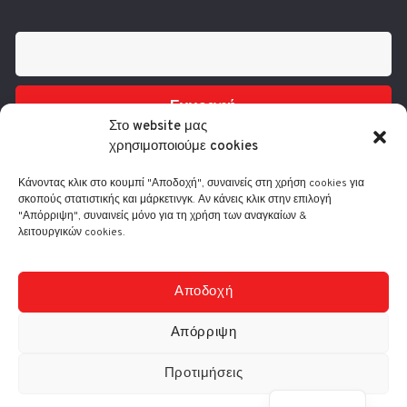
Εγγραφή
Στο website μας
χρησιμοποιούμε cookies
Κάνοντας κλικ στο κουμπί "Αποδοχή", συναινείς στη χρήση cookies για
σκοπούς στατιστικής και μάρκετινγκ. Αν κάνεις κλικ στην επιλογή
"Απόρριψη", συναινείς μόνο για τη χρήση των αναγκαίων &
λειτουργικών cookies.
Τηλ.: 210 3416200
Λ. Συγγρού 332, 17673 Καλλιθέα
info@comart.gr
Αποδοχή
Δευ - Παρ: 9:30 - 18:00
Απόρριψη
Προτιμήσεις
© Comart A.E. 2000-
2026
|
Αρ. Γ.Ε.ΜΗ.: 4006201000