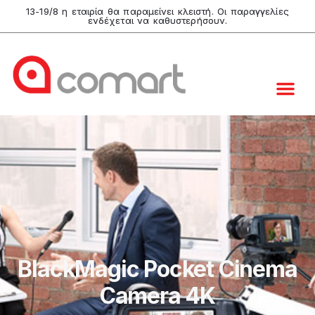
13-19/8 η εταιρία θα παραμείνει κλειστή. Οι παραγγελίες
ενδέχεται να καθυστερήσουν.
Video & B
Live Pro
Graphic Desi
Comart Shop
BlackMagic Pocket Cinema
Camera 4K