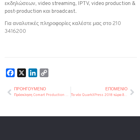
εκδηλώσεων,
video streaming, IPTV, video production &
post-production και broadcast.
Για αναλυτικές πληροφορίες καλέστε μας στο 210
3416200
Facebook
X
LinkedIn
Copy
Link
ΠΡΟΗΓΟΎΜΕΝΟ
ΕΠΌΜΕΝΙΟ
Πρόσκληση Comart Production & Transmission Days 2018
Το νέο QuarkXPress 2018 τώρα διαθέσιμο από την Comart