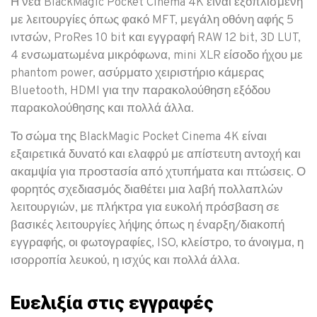
Η νέα BlackMagic Pocket Cinema 4K είναι εξοπλισμένη
με λειτουργίες όπως φακό MFT, μεγάλη οθόνη αφής 5
ιντσών, ProRes 10 bit και εγγραφή RAW 12 bit, 3D LUT,
4 ενσωματωμένα μικρόφωνα, mini XLR είσοδο ήχου με
phantom power, ασύρματο χειριστήριο κάμερας
Bluetooth, HDMI για την παρακολούθηση εξόδου
παρακολούθησης και πολλά άλλα.
Το σώμα της BlackMagic Pocket Cinema 4K είναι
εξαιρετικά δυνατό και ελαφρύ με απίστευτη αντοχή και
ακαμψία για προστασία από χτυπήματα και πτώσεις. Ο
φορητός σχεδιασμός διαθέτει μια λαβή πολλαπλών
λειτουργιών, με πλήκτρα για ευκολή πρόσβαση σε
βασικές λειτουργίες λήψης όπως η έναρξη/διακοπή
εγγραφής, οι φωτογραφίες, ISO, κλείστρο, το άνοιγμα, η
ισορροπία λευκού, η ισχύς και πολλά άλλα.
Ευελιξία στις εγγραφές