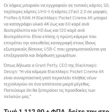
Οι λήψεις μπορούν να εγγραφούν σε τυπικές κάρτες SD,
ταχύτερες κάρτες UHS-II ή κάρτες CFast 2.0 σε μορφές
ProRes ή RAW. Η BlackMagic Pocket Cinema 4K μπορεί
να καταγράψει υλικό 4Κ έως και 60 καρέ ανά
δευτερόλεπτο και HD έως και 120 καρέ ανά
δευτερόλεπτο. Είναι επίσης η πρώτη κάμερα που
επιτρέπει την απευθείας καταγραφή στους ίδιους
εξωτερικούς δίσκους USB-C που χρησιμοποιούνται για
επεξεργασία και διόρθωση χρωμάτων.
Όπως δήλωσε ο Grant Petty, CEO της Blackmagic
Design: “Η νέα κάμερα BlackMagic Pocket Cinema 4K
είναι συναρπαστική γιατί περικλείει πλήθος νέων
τεχνολογιών σε ένα απίστευτα μικρό μέγεθος.
Πιστεύουμε ότι θα ξεπεράσει τις προσδοκίες των
πελατών μας.”
Τιμή 1.112,90 + ΦΠΑ, δείτε την στο