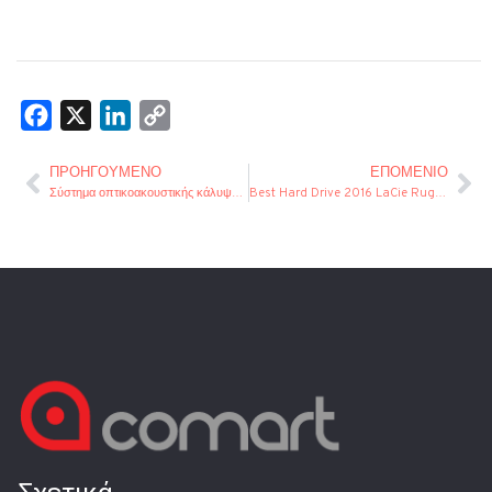
Facebook
X
LinkedIn
Copy
Link
ΠΡΟΗΓΟΎΜΕΝΟ
ΕΠΌΜΕΝΙΟ
Σύστημα οπτικοακουστικής κάλυψης και streaming για το Γαλλικό Ινστιτούτο
Best Hard Drive 2016 LaCie Rugged Thunderbolt