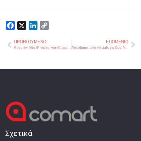
Facebook
X
LinkedIn
Copy
Link
ΠΡΟΗΓΟΎΜΕΝΟ
ΕΠΌΜΕΝΙΟ
Kiloview: Νέα IP video workflows για meeting rooms, remote production και AV-over-IP εφαρμογές
Resolume: Live visuals για DJs, VJs και σύγχρονα stage productions
Σχετικά