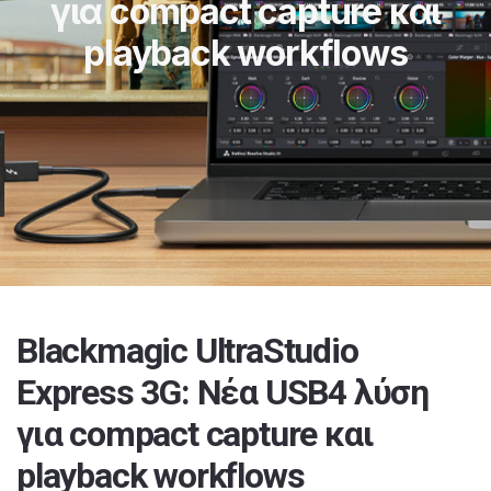
για compact capture και
playback workflows
Blackmagic UltraStudio
Express 3G: Nέα USB4 λύση
για compact capture και
playback workflows