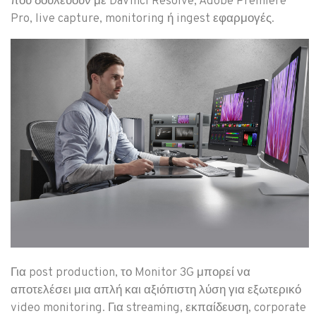
που δουλεύουν με DaVinci Resolve, Adobe Premiere
Pro, live capture, monitoring ή ingest εφαρμογές.
Για post production, το Monitor 3G μπορεί να
αποτελέσει μια απλή και αξιόπιστη λύση για εξωτερικό
video monitoring. Για streaming, εκπαίδευση, corporate