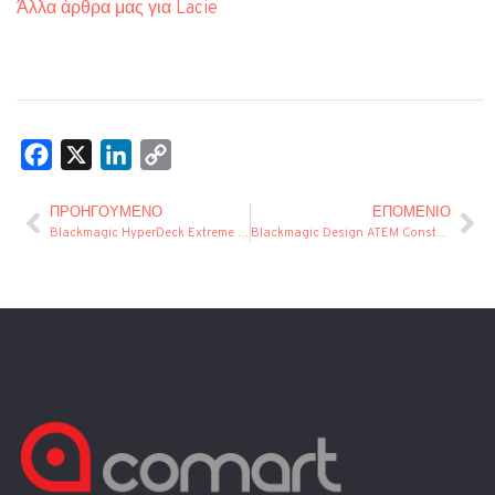
Άλλα άρθρα μας για Lacie
Facebook
X
LinkedIn
Copy
Link
ΠΡΟΗΓΟΎΜΕΝΟ
ΕΠΌΜΕΝΙΟ
Blackmagic HyperDeck Extreme 4K HDR
Blackmagic Design ATEM Constellation HD Switchers