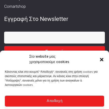
Comartshop
Εγγραφή Στο Newsletter
Εγγραφή
Στο website μας
χρησιμοποιούμε cookies
Κάνοντας κλικ στο κουμπί "Αποδοχή", συναινείς στη χρήση cookies για
σκοπούς στατιστικής και μάρκετινγκ. Αν κάνεις κλικ στην επιλογή
"Απόρριψη", συναινείς μόνο για τη χρήση των αναγκαίων &
λειτουργικών cookies.
Τηλ.: 210 3416200
Λ. Συγγρού 332, 17673 Καλλιθέα
info@comart.gr
Αποδοχή
Δευ - Παρ: 9:30 - 18:00