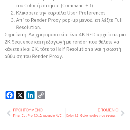
του Color ή πατήστε (Command + 1).
Κλικάρετε την καρτέλα User Preferences
Απ’ το Render Proxy pop-up μενού, επιλέξτε Full
Resolution.
Σημείωση
: Αν χρησιμοποιείτε ένα 4Κ RED αρχείο σε μια
2Κ Sequence και η εξαγωγή με render που θέλετε να
κάνετε είναι 2Κ, τότε το Half Resolution είναι η σωστή
ρύθμιση του Render Proxy.
Facebook
X
LinkedIn
Copy
Link
ΠΡΟΗΓΟΎΜΕΝΟ
ΕΠΌΜΕΝΙΟ
Final Cut Pro 7.0: Δημιουργία AVCHD δίσκου με περισσότερα από 50 chapter markers
Color 1.5: Θολά nodes που εφαρμόζονται στο proxy