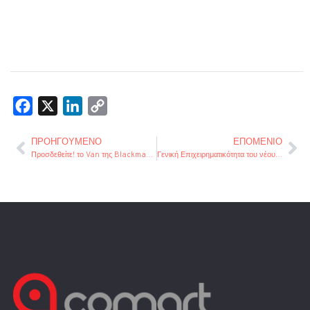
Facebook
X
LinkedIn
Copy
Link
ΠΡΟΗΓΟΎΜΕΝΟ
ΕΠΌΜΕΝΙΟ
Προσδεθείτε! το Van της Blackmagic Design στην Αθήνα…
Γενική Επιχειρηματικότητα του νέου Αναπτυξιακού Νόμου