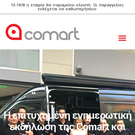
13-19/8 η εταιρία θα παραμείνει κλειστή. Οι παραγγελίες
ενδέχεται να καθυστερήσουν.
Video & B
Live Pro
Graphic Desi
Comart Shop
Η επιτυχημένη ενημερωτική
εκδήλωση της Comart και