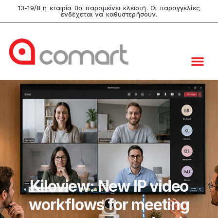
13-19/8 η εταιρία θα παραμείνει κλειστή. Οι παραγγελίες
ενδέχεται να καθυστερήσουν.
Kiloview: New IP video
workflows for meeting