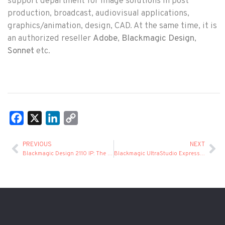
support department for image solutions in post
production, broadcast, audiovisual applications,
graphics/animation, design, CAD. At the same time, it is
an authorized reseller
Adobe
,
Blackmagic Design
,
Sonnet
etc.
Facebook
X
LinkedIn
Copy
Link
PREVIOUS
NEXT
Blackmagic Design 2110 IP: The next step for modern broadcast and live production workflows
Blackmagic UltraStudio Express 3G: New USB4 solution for compact capture and playback workflows