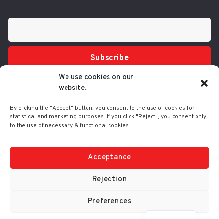
Subscribe
We use cookies on our
website.
By clicking the "Accept" button, you consent to the use of cookies for
statistical and marketing purposes. If you click "Reject", you consent only
to the use of necessary & functional cookies.
Tel.: 210 3416200
332 Syggrou Ave., 17673 Kallithea
info@comart.gr
Acceptance
Mon - Fri: 9:30 - 18:00
Rejection
Preferences
© Comart SA 2000-
2026
|
No. G.E.M.I.: 4006201000