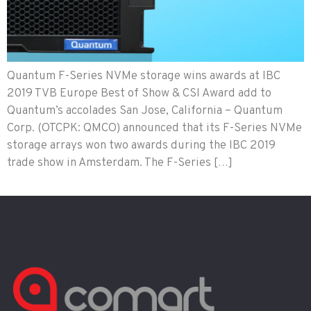
Quantum F-Series NVMe storage wins awards at IBC
2019 TVB Europe Best of Show & CSI Award add to
Quantum’s accolades San Jose, California – Quantum
Corp. (OTCPK: QMCO) announced that its F-Series NVMe
storage arrays won two awards during the IBC 2019
trade show in Amsterdam. The F-Series […]