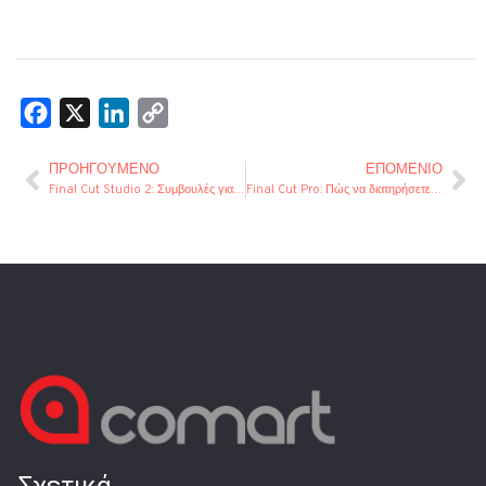
Facebook
X
LinkedIn
Copy
Link
ΠΡΟΗΓΟΎΜΕΝΟ
ΕΠΌΜΕΝΙΟ
Final Cut Studio 2: Συμβουλές για τη δημιουργία και χρήση προτύπων
Final Cut Pro: Πώς να διατηρήσετε την αναλογία καρέ, όταν εξάγετε formats HD σε SD