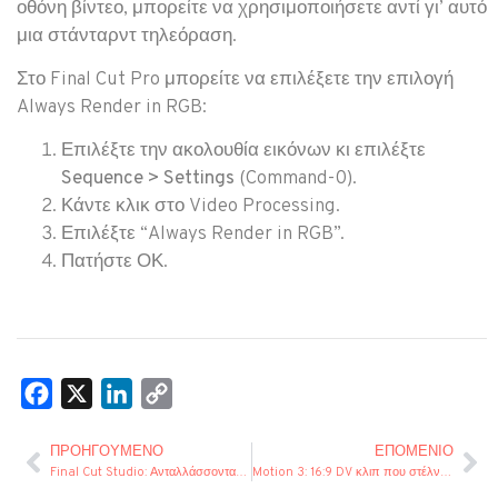
οθόνη βίντεο, μπορείτε να χρησιμοποιήσετε αντί γι’ αυτό
μια στάνταρντ τηλεόραση.
Στο Final Cut Pro μπορείτε να επιλέξετε την επιλογή
Always Render in RGB:
Επιλέξτε την ακολουθία εικόνων κι επιλέξτε
Sequence > Settings
(Command-0).
Κάντε κλικ στο Video Processing.
Επιλέξτε “Always Render in RGB”.
Πατήστε ΟΚ.
Facebook
X
LinkedIn
Copy
Link
ΠΡΟΗΓΟΎΜΕΝΟ
ΕΠΌΜΕΝΙΟ
Final Cut Studio: Ανταλλάσσοντας μεταδεδομένα κλιπ μεταξύ Cinema Tools και Final Cut Pro
Motion 3: 16:9 DV κλιπ που στέλνονται απ’ το Final Cut Pro μπορεί να εμφανίζονται ως 4:3