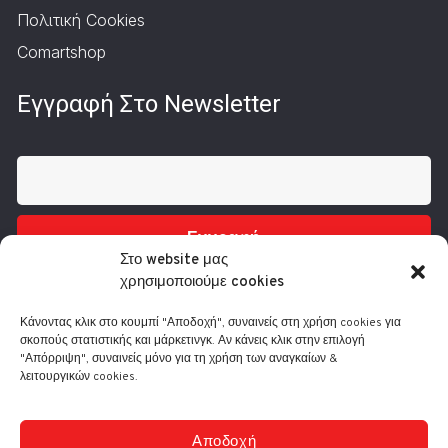
Πολιτική Cookies
Comartshop
Εγγραφή Στο Newsletter
Εγγραφή
Στο website μας
χρησιμοποιούμε cookies
Κάνοντας κλικ στο κουμπί "Αποδοχή", συναινείς στη χρήση cookies για
σκοπούς στατιστικής και μάρκετινγκ. Αν κάνεις κλικ στην επιλογή
"Απόρριψη", συναινείς μόνο για τη χρήση των αναγκαίων &
λειτουργικών cookies.
Τηλ.: 210 3416200
Λ. Συγγρού 332, 17673 Καλλιθέα
info@comart.gr
Αποδοχή