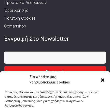
Προστασία Δεδομένων
Όροι Χρήσης
Πολιτική Cookies
Comartshop
Εγγραφή Στο Newsletter
Εγγραφή
Στο website μας
χρησιμοποιούμε cookies
Κάνοντας κλικ στο κουμπί "Αποδοχή", συναινείς στη χρήση cookies για
σκοπούς στατιστικής και μάρκετινγκ. Αν κάνεις κλικ στην επιλογή
"Απόρριψη", συναινείς μόνο για τη χρήση των αναγκαίων &
λειτουργικών cookies.
Τηλ.: 210 3416200