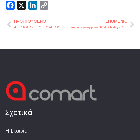
Facebook
X
LinkedIn
Copy
Link
ΠΡΟΗΓΟΎΜΕΝΟ
ΕΠΌΜΕΝΙΟ
4o PHOTONET SPECIAL DAY
AirLink ασύρματο 3G 4G link για 2 Κάμερες
Σχετικά
Η Εταιρία