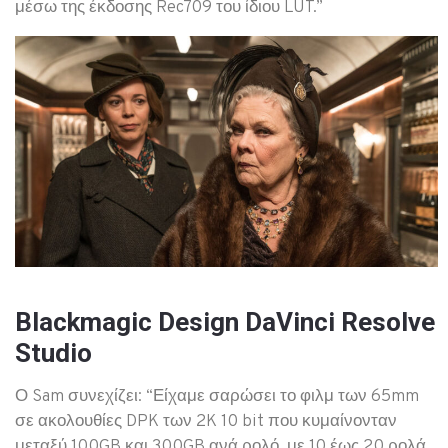
μέσω της έκδοσης Rec709 του ίδιου LUT.”
Blackmagic Design DaVinci Resolve
Studio
Ο Sam συνεχίζει: “Είχαμε σαρώσει το φιλμ των 65mm
σε ακολουθίες DPK των 2K 10 bit που κυμαίνονταν
μεταξύ 100GB και 300GB ανά ρολό, με 10 έως 20 ρολά