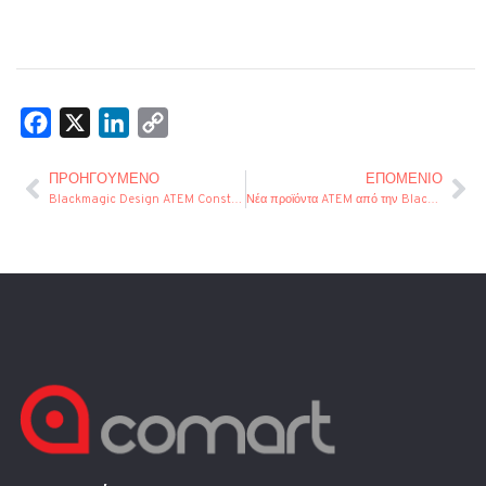
Facebook
X
LinkedIn
Copy
Link
ΠΡΟΗΓΟΎΜΕΝΟ
ΕΠΌΜΕΝΙΟ
Blackmagic Design ATEM Constellation 8K Advanced Panels
Νέα προϊόντα ATEM από την Blackmagic Design