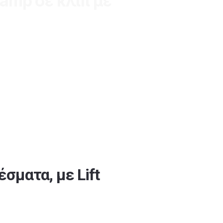
tamp σε κλιπ με
σματα, με Lift