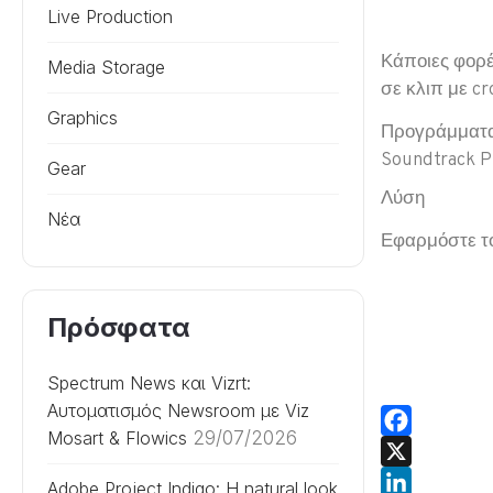
Live Production
Κάποιες φορές
Media Storage
σε κλιπ με c
Graphics
Προγράμματ
Soundtrack P
Gear
Λύση
Νέα
Εφαρμόστε το
Πρόσφατα
Spectrum News και Vizrt:
Αυτοματισμός Newsroom με Viz
Mosart & Flowics
29/07/2026
Facebook
X
Adobe Project Indigo: Η natural look