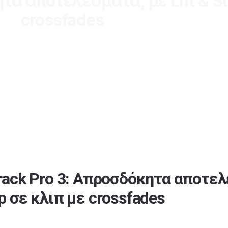
τα αποτελέσματα, με Lift & S
crossfades
rack Pro 3: Απροσδόκητα αποτελέ
p σε κλιπ με crossfades