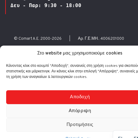
Δευ - Παρ: 9:30 - 18:00
© Comart A.E. 2000-
2026
|
Αρ. Γ.Ε.ΜΗ.: 4006201000
Στο website μας χρησιμοποιούμε cookies
Κάνοντας κλικ στο κουμπί "Αποδοχή", συναινείς στη χρήση cookies για σκοπού
στατιστικής και μάρκετινγκ. Αν κάνεις κλικ στην επιλογή "Απόρριψη", συναινείς 
τη χρήση των αναγκαίων & λειτουργικών cookies.
Αποδοχή
Απόρριψη
Προτιμήσεις