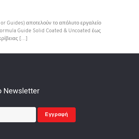
olor Guides) αποτελούν το απόλυτο εργαλείο
Formula Guide Solid Coated & Uncoated έως
κρίβειας […]
 Newsletter
Εγγραφή