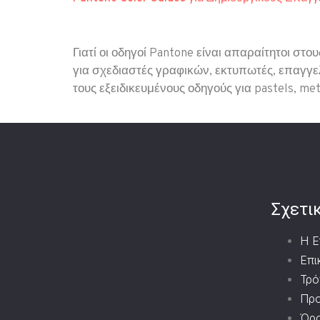
Γιατί οι οδηγοί Pantone είναι απαραίτητοι στ
για σχεδιαστές γραφικών, εκτυπωτές, επαγγελ
τους εξειδικευμένους οδηγούς για pastels, met
Σχετι
Η Ε
Επι
Τρό
Προ
Όρο