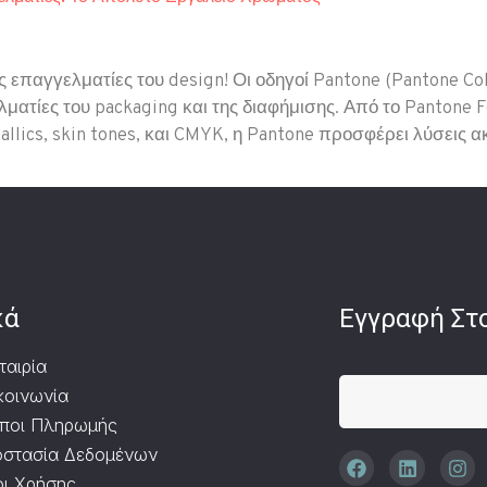
ους επαγγελματίες του design! Οι οδηγοί Pantone (Pantone C
ματίες του packaging και της διαφήμισης. Από το Pantone 
allics, skin tones, και CMYK, η Pantone προσφέρει λύσεις α
κά
Εγγραφή Στο
ταιρία
κοινωνία
ποι Πληρωμής
στασία Δεδομένων
ι Χρήσης