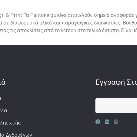
ign & Print Τα Pantone guides αποτελούν σημείο αναφοράς
ια σε διαφορετικά υλικά και παραγωγικές διαδικασίες. Βοηθ
ας τις αποκλίσεις από το screen στο τελικό έντυπο. Είναι ι
κά
Εγγραφή Στο
α
νία
Πληρωμής
ία Δεδομένων