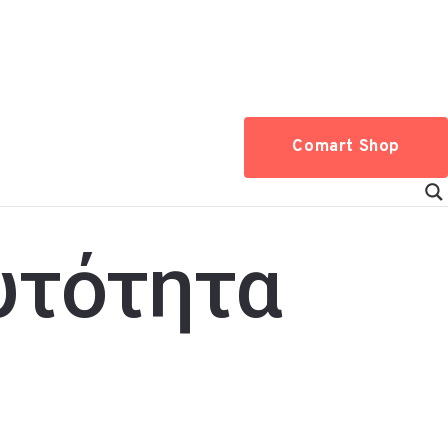
Comart Shop
υτότητα