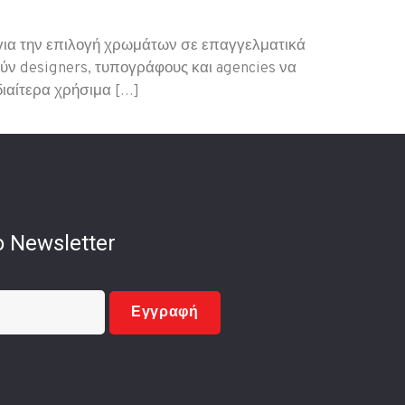
 για την επιλογή χρωμάτων σε επαγγελματικά
ούν designers, τυπογράφους και agencies να
διαίτερα χρήσιμα […]
 Newsletter
Εγγραφή