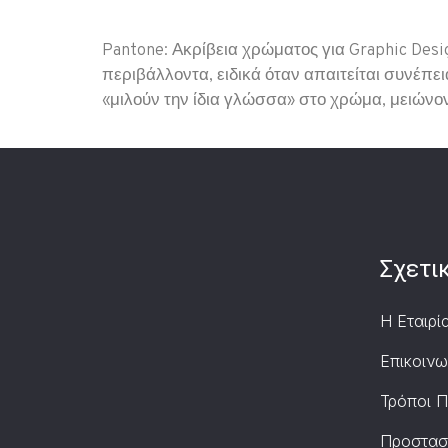
Pantone: Ακρίβεια χρώματος για Graphic Des
περιβάλλοντα, ειδικά όταν απαιτείται συνέπε
«μιλούν την ίδια γλώσσα» στο χρώμα, μειώνοντ
Σχετι
Η Εταιρί
Επικοινω
Τρόποι 
Προστασ