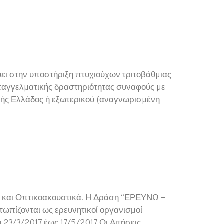
ι στην υποστήριξη πτυχιούχων τριτοβάθµιας
παγγελµατικής δραστηριότητας συναφούς µε
χολής Ελλάδος ή εξωτερικού (αναγνωρισµένη
 και Οπτικοακουστικά. Η Δράση “ΕΡΕΥΝΩ –
ωπίζονται ως ερευνητικοί οργανισμοί
 23/3/2017 έως 17/5/2017 Οι Αιτήσεις