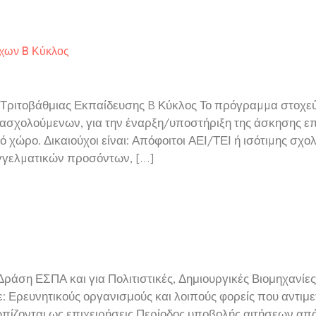
χων B Κύκλος
ριτοβάθμιας Εκπαίδευσης B Κύκλος Το πρόγραµµα στοχεύε
ασχολούµενων, για την έναρξη/υποστήριξη της άσκησης ε
κό χώρο. Δικαιούχοι είναι: Απόφοιτοι ΑΕΙ/ΤΕΙ ή ισότιµης σ
γγελµατικών προσόντων, […]
 ΕΣΠΑ και για Πολιτιστικές, Δημιουργικές Βιομηχανίες
ευνητικούς οργανισμούς και λοιπούς φορείς που αντιμετ
ωπίζονται ως επιχειρήσεις Περίοδος υποβολής αιτήσεων από