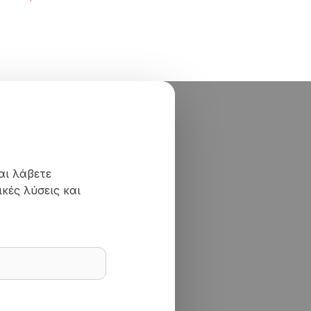
© Comart A.E. 2000-
2026
|
Αρ. Γ.Ε.ΜΗ.: 400620100
αι λάβετε
κές λύσεις και