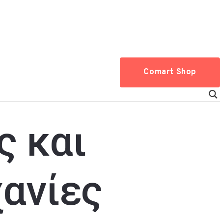
Comart Shop
ς και
ανίες