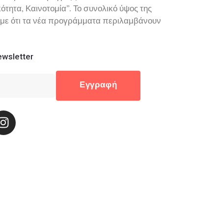
ητα, Καινοτομία”. Το συνολικό ύψος της
ουμε ότι τα νέα προγράμματα περιλαμβάνουν
wsletter
Εγγραφή
16200
32, 17673 Καλλιθέα
gr
:30 - 18:00