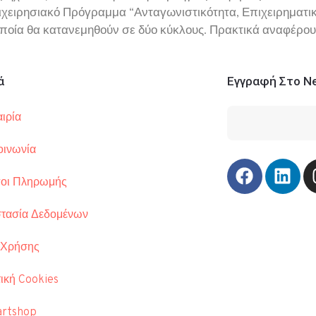
ειρησιακό Πρόγραμμα “Ανταγωνιστικότητα, Επιχειρηματικότ
 οποία θα κατανεμηθούν σε δύο κύκλους. Πρακτικά αναφέρ
ά
Εγγραφή Στο Ne
ιρία
οινωνία
οι Πληρωμής
τασία Δεδομένων
Τηλ.: 210 34
Λ. Συγγρού 3
 Χρήσης
info@comart.
ική Cookies
Δευ - Παρ: 9
rtshop