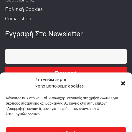
Πολιτική Cookies
Comartshop
Εγγραφή Στο Newsletter
Εγγραφή
Στο website μας
χρησιμοποιούμε cookies
Κάνοντας κλικ στο κουμπί "Αποδοχή", συναινείς στη χρήση cookies για
σκοπούς στατιστικής και μάρκετινγκ. Αν κάνεις κλικ στην επιλογή
"Απόρριψη", συναινείς μόνο για τη χρήση των αναγκαίων &
λειτουργικών cookies.
Τηλ.: 210 3416200
Λ. Συγγρού 332, 17673 Καλλιθέα
info@comart.gr