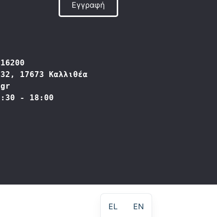
Εγγραφή
416200
332, 17673 Καλλιθέα
.gr
9:30 - 18:00
EL
EN