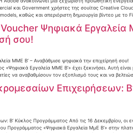
y Η Adobe ανακοινώνει μια ξεχωριστή προωθητική ενέργεια
rcial και Government χρήστες της σουίτας Creative Clo
 models, καθώς και απεριόριστη δημιουργία βίντεο με το Fi
Voucher Ψηφιακά Εργαλεία Μ
σή σου!
εία ΜΜΕ Β’ – Αναβάθμισε ψηφιακά την επιχείρησή σου! Η
Ψηφιακά Εργαλεία ΜΜΕ Β’» έχει ξεκινήσει. Αυτή είναι μι
ατίες να αναβαθμίσουν τον εξοπλισμό τους και να βελτιώ
ρομεσαίων Επιχειρήσεων: Β
ων: Β’ Κύκλος Προγράμματος Από τις 16 Δεκεμβρίου, οι 
 του Προγράμματος «Ψηφιακά Εργαλεία ΜμΕ Β’» στην πλ