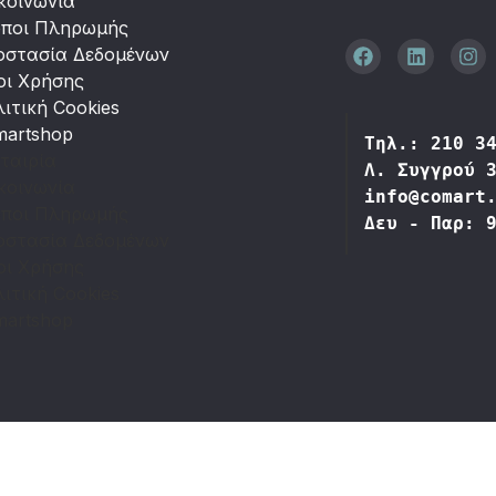
κοινωνία
όποι Πληρωμής
οστασία Δεδομένων
οι Χρήσης
ιτική Cookies
martshop
Τηλ.: 210 3
ταιρία
Λ. Συγγρού 
κοινωνία
info@comart
όποι Πληρωμής
Δευ - Παρ: 
οστασία Δεδομένων
οι Χρήσης
ιτική Cookies
martshop
© Comart A.E. 2000-
2026
|
Αρ. Γ.Ε.ΜΗ.: 4006201000