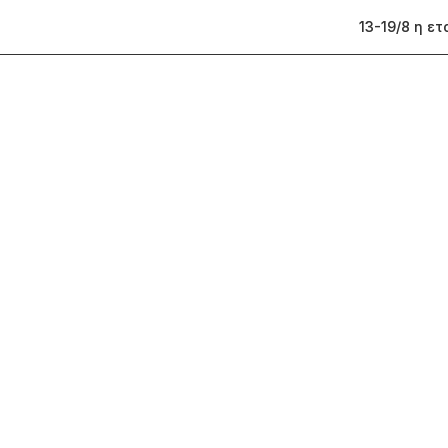
13-19/8 η ε