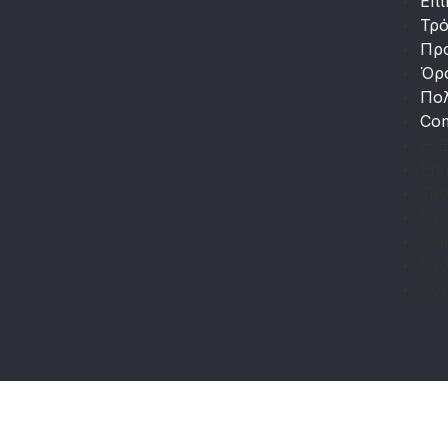
Επι
Τρ
Πρ
Όρ
Πολ
Co
Η Ε
Επι
Τρ
Πρ
Όρ
Πολ
Co