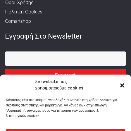
Όροι Χρήσης
Πολιτική Cookies
Comartshop
Εγγραφή Στο Newsletter
Εγγραφή
Στο website μας
χρησιμοποιούμε cookies
Κάνοντας κλικ στο κουμπί "Αποδοχή", συναινείς στη χρήση cookies για
σκοπούς στατιστικής και μάρκετινγκ. Αν κάνεις κλικ στην επιλογή
"Απόρριψη", συναινείς μόνο για τη χρήση των αναγκαίων &
λειτουργικών cookies.
Τηλ.: 210 3416200
Λ. Συγγρού 332, 17673 Καλλιθέα
info@comart.gr