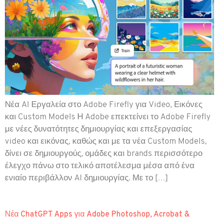
Νέα AI Εργαλεία στο Adobe Firefly για Video, Εικόνες
και Custom Models Η Adobe επεκτείνει το Adobe Firefly
με νέες δυνατότητες δημιουργίας και επεξεργασίας
video και εικόνας, καθώς και με τα νέα Custom Models,
δίνει σε δημιουργούς, ομάδες και brands περισσότερο
έλεγχο πάνω στο τελικό αποτέλεσμα μέσα από ένα
ενιαίο περιβάλλον AI δημιουργίας. Με το […]
Νέα ChatGPT Apps για Adobe Photoshop, Acrobat &