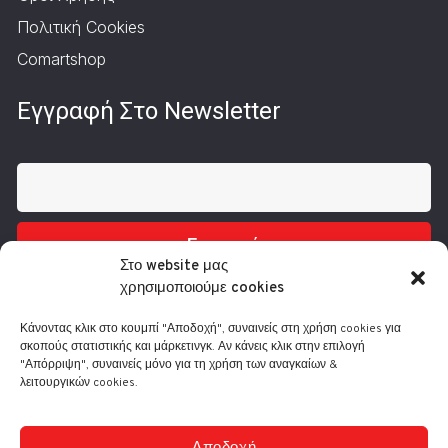
Πολιτική Cookies
Comartshop
Εγγραφή Στο Newsletter
Εγγραφή
Στο website μας
χρησιμοποιούμε cookies
Κάνοντας κλικ στο κουμπί "Αποδοχή", συναινείς στη χρήση cookies για
σκοπούς στατιστικής και μάρκετινγκ. Αν κάνεις κλικ στην επιλογή
"Απόρριψη", συναινείς μόνο για τη χρήση των αναγκαίων &
λειτουργικών cookies.
Τηλ.: 210 3416200
Λ. Συγγρού 332, 17673 Καλλιθέα
info@comart.gr