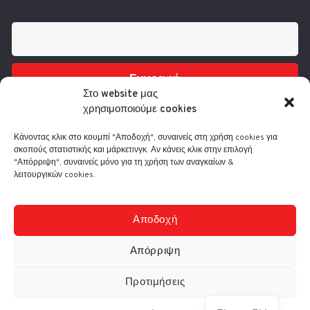
Εγγραφή
Στο website μας
χρησιμοποιούμε cookies
Κάνοντας κλικ στο κουμπί "Αποδοχή", συναινείς στη χρήση cookies για
σκοπούς στατιστικής και μάρκετινγκ. Αν κάνεις κλικ στην επιλογή
"Απόρριψη", συναινείς μόνο για τη χρήση των αναγκαίων &
λειτουργικών cookies.
Τηλ.: 210 3416200
Λ. Συγγρού 332, 17673 Καλλιθέα
info@comart.gr
Αποδοχή
Δευ - Παρ: 9:30 - 18:00
Απόρριψη
Προτιμήσεις
© Comart A.E. 2000-
2026
|
Αρ. Γ.Ε.ΜΗ.: 4006201000