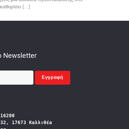
νεις μια αίθουσα τηλεκπαίδευσης, είτε
καθορίσει […]
 Newsletter
Εγγραφή
416200
332, 17673 Καλλιθέα