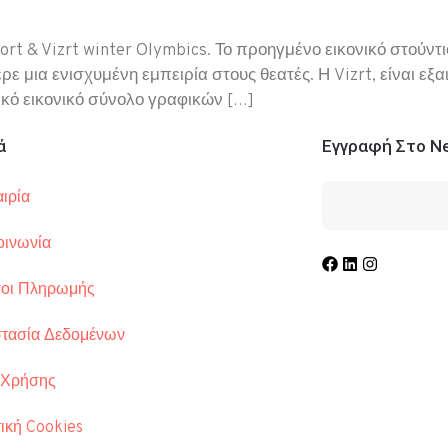
ort & Vizrt winter Olymbics. Το προηγμένο εικονικό στούν
ρε μια ενισχυμένη εμπειρία στους θεατές. Η Vizrt, είναι ε
κό εικονικό σύνολο γραφικών […]
ά
Εγγραφή Στο Ne
ιρία
οινωνία
οι Πληρωμής
Τηλ.: 210 34
τασία Δεδομένων
Λ. Συγγρού 3
info@comart.
 Χρήσης
Δευ - Παρ: 9
ική Cookies