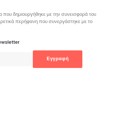
τιο που δημιουργήθηκε με την συνεισφορά του
ξαιρετικά περήφανη που συνεργάστηκε με το
wsletter
Εγγραφή
16200
32, 17673 Καλλιθέα
gr
:30 - 18:00