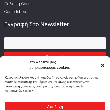
Πολιτική Cookies
Comartshop
Εγγραφή Στο Newsletter
Εγγραφή
Στο website μας
χρησιμοποιούμε cookies
Κάνοντας κλικ στο κουμπί "Αποδοχή", συναινείς στη χρήση cookies για
σκοπούς στατιστικής και μάρκετινγκ. Αν κάνεις κλικ στην επιλογή
"Απόρριψη", συναινείς μόνο για τη χρήση των αναγκαίων &
λειτουργικών cookies.
Τηλ.: 210 3416200
Λ. Συγγρού 332, 17673 Καλλιθέα
info@comart.gr
Αποδοχή
Δευ - Παρ: 9:30 - 18:00