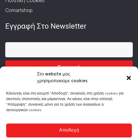
Πολιτική Cookies
Comartshop
Εγγραφή Στο Newsletter
Εγγραφή
Στο website μας
χρησιμοποιούμε cookies
Κάνοντας κλικ στο κουμπί "Αποδοχή", συναινείς στη χρήση cookies για
σκοπούς στατιστικής και μάρκετινγκ. Αν κάνεις κλικ στην επιλογή
"Απόρριψη", συναινείς μόνο για τη χρήση των αναγκαίων &
λειτουργικών cookies.
Τηλ.: 210 3416200
Λ. Συγγρού 332, 17673 Καλλιθέα
info@comart.gr
Αποδοχή
Δευ - Παρ: 9:30 - 18:00