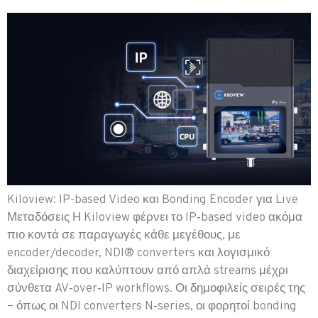
Kiloview: IP-based Video και Bonding Encoder για Live
Μεταδόσεις Η Kiloview φέρνει το IP‑based video ακόμα
πιο κοντά σε παραγωγές κάθε μεγέθους, με
encoder/decoder, NDI® converters και λογισμικό
διαχείρισης που καλύπτουν από απλά streams μέχρι
σύνθετα AV‑over‑IP workflows. Οι δημοφιλείς σειρές της
– όπως οι NDI converters N‑series, οι φορητοί bonding