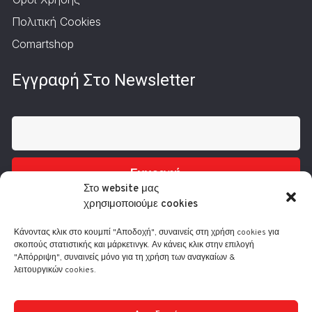
Πολιτική Cookies
Comartshop
Εγγραφή Στο Newsletter
Εγγραφή
Στο website μας
χρησιμοποιούμε cookies
Κάνοντας κλικ στο κουμπί "Αποδοχή", συναινείς στη χρήση cookies για
σκοπούς στατιστικής και μάρκετινγκ. Αν κάνεις κλικ στην επιλογή
"Απόρριψη", συναινείς μόνο για τη χρήση των αναγκαίων &
λειτουργικών cookies.
Τηλ.: 210 3416200
Λ. Συγγρού 332, 17673 Καλλιθέα
info@comart.gr