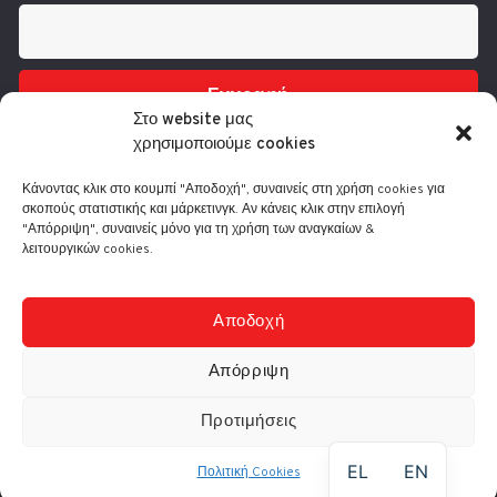
Εγγραφή
Στο website μας
χρησιμοποιούμε cookies
Κάνοντας κλικ στο κουμπί "Αποδοχή", συναινείς στη χρήση cookies για
σκοπούς στατιστικής και μάρκετινγκ. Αν κάνεις κλικ στην επιλογή
"Απόρριψη", συναινείς μόνο για τη χρήση των αναγκαίων &
λειτουργικών cookies.
Τηλ.: 210 3416200
Λ. Συγγρού 332, 17673 Καλλιθέα
info@comart.gr
Αποδοχή
Δευ - Παρ: 9:30 - 18:00
Απόρριψη
Προτιμήσεις
© Comart A.E. 2000-
2026
|
Αρ. Γ.Ε.ΜΗ.: 4006201000
EL
EN
Πολιτική Cookies