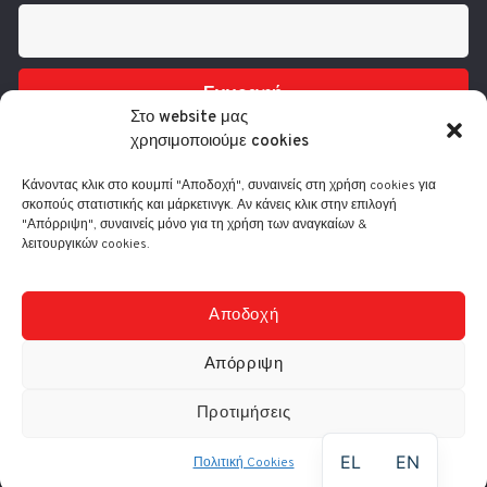
Εγγραφή
Στο website μας
χρησιμοποιούμε cookies
Κάνοντας κλικ στο κουμπί "Αποδοχή", συναινείς στη χρήση cookies για
σκοπούς στατιστικής και μάρκετινγκ. Αν κάνεις κλικ στην επιλογή
"Απόρριψη", συναινείς μόνο για τη χρήση των αναγκαίων &
λειτουργικών cookies.
Τηλ.: 210 3416200
Λ. Συγγρού 332, 17673 Καλλιθέα
info@comart.gr
Αποδοχή
Δευ - Παρ: 9:30 - 18:00
Απόρριψη
Προτιμήσεις
© Comart A.E. 2000-
2026
|
Αρ. Γ.Ε.ΜΗ.: 4006201000
EL
EN
Πολιτική Cookies