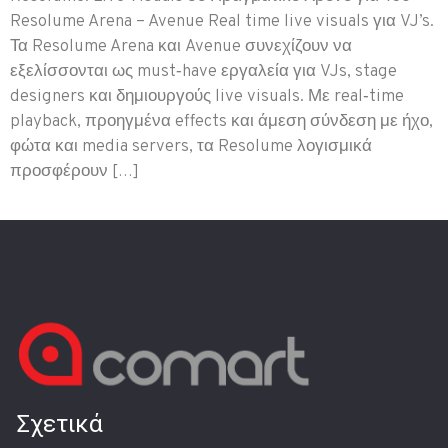
Resolume Arena – Avenue Real time live visuals για VJ’s.
Τα Resolume Arena και Avenue συνεχίζουν να
εξελίσσονται ως must‑have εργαλεία για VJs, stage
designers και δημιουργούς live visuals. Με real‑time
playback, προηγμένα effects και άμεση σύνδεση με ήχο,
φώτα και media servers, τα Resolume λογισμικά
προσφέρουν […]
Σχετικά