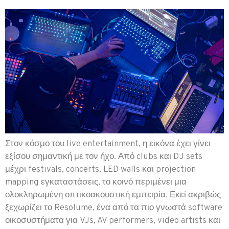
Στον κόσμο του live entertainment, η εικόνα έχει γίνει
εξίσου σημαντική με τον ήχο. Από clubs και DJ sets
μέχρι festivals, concerts, LED walls και projection
mapping εγκαταστάσεις, το κοινό περιμένει μια
ολοκληρωμένη οπτικοακουστική εμπειρία. Εκεί ακριβώς
ξεχωρίζει το Resolume, ένα από τα πιο γνωστά software
οικοσυστήματα για VJs, AV performers, video artists και