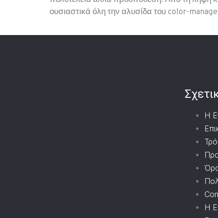
πολυτέλεια αλλά προϋπόθεση. Από τη λήψη και 
ουσιαστικά όλη την αλυσίδα του color-manage
Σχετι
Η Ε
Επι
Τρό
Προ
Όρο
Πολ
Com
Η Ε