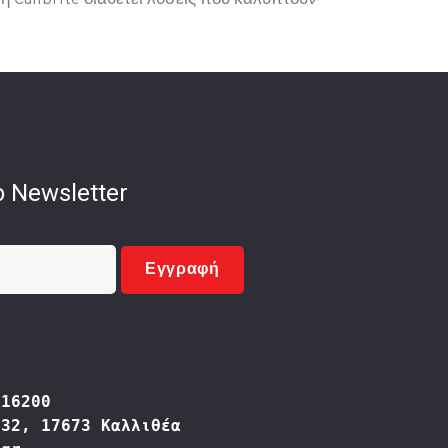
 η Calibrite διαθέτει λύσεις που καλύπτουν
]
 Newsletter
Εγγραφή
416200
332, 17673 Καλλιθέα