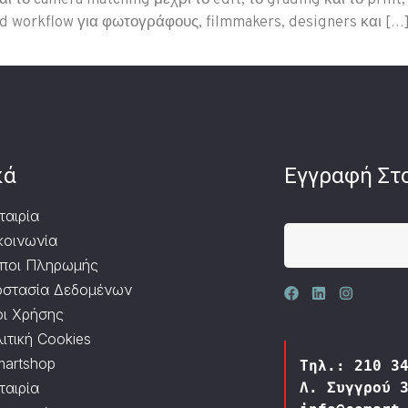
το camera matching μέχρι το edit, το grading και το print,
d workflow για φωτογράφους, filmmakers, designers και […
κά
Εγγραφή Στο
ταιρία
κοινωνία
ποι Πληρωμής
στασία Δεδομένων
ι Χρήσης
ιτική Cookies
artshop
Τηλ.: 210 3
ταιρία
Λ. Συγγρού 