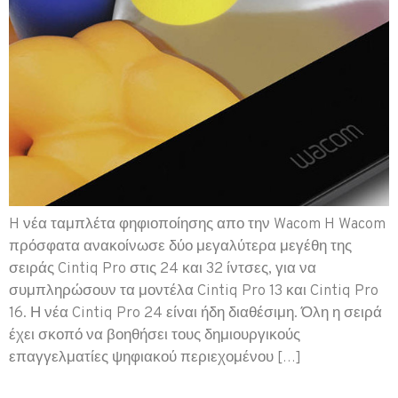
H νέα ταμπλέτα φηφιοποίησης απο την Wacom H Wacom
πρόσφατα ανακοίνωσε δύο μεγαλύτερα μεγέθη της
σειράς Cintiq Pro στις 24 και 32 ίντσες, για να
συμπληρώσουν τα μοντέλα Cintiq Pro 13 και Cintiq Pro
16. Η νέα Cintiq Pro 24 είναι ήδη διαθέσιμη. Όλη η σειρά
έχει σκοπό να βοηθήσει τους δημιουργικούς
επαγγελματίες ψηφιακού περιεχομένου […]