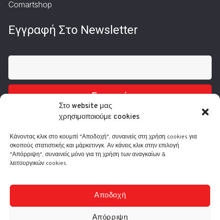
Comartshop
Εγγραφή Στο Newsletter
Εγγραφή
Στο website μας
χρησιμοποιούμε cookies
Κάνοντας κλικ στο κουμπί "Αποδοχή", συναινείς στη χρήση cookies για
σκοπούς στατιστικής και μάρκετινγκ. Αν κάνεις κλικ στην επιλογή
"Απόρριψη", συναινείς μόνο για τη χρήση των αναγκαίων &
λειτουργικών cookies.
Τηλ.: 210 3416200
Λ. Συγγρού 332, 17673 Καλλιθέα
info@comart.gr
Αποδοχή
Δευ - Παρ: 9:30 - 18:00
Απόρριψη