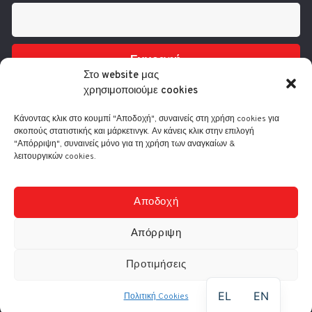
Εγγραφή
Στο website μας
χρησιμοποιούμε cookies
Κάνοντας κλικ στο κουμπί "Αποδοχή", συναινείς στη χρήση cookies για
σκοπούς στατιστικής και μάρκετινγκ. Αν κάνεις κλικ στην επιλογή
"Απόρριψη", συναινείς μόνο για τη χρήση των αναγκαίων &
λειτουργικών cookies.
Τηλ.: 210 3416200
Λ. Συγγρού 332, 17673 Καλλιθέα
info@comart.gr
Αποδοχή
Δευ - Παρ: 9:30 - 18:00
Απόρριψη
Προτιμήσεις
© Comart A.E. 2000-
2026
|
Αρ. Γ.Ε.ΜΗ.: 4006201000
EL
EN
Πολιτική Cookies