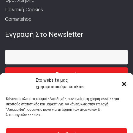
Πολιτική Cookies
Comartshop
Εγγραφή Στο Newsletter
Εγγραφή
Στο website μας
χρησιμοποιούμε cookies
Κάνοντας κλικ στο κουμπί "Αποδοχή", συναινείς στη χρήση cookies για
σκοπούς στατιστικής και μάρκετινγκ. Αν κάνεις κλικ στην επιλογή
"Απόρριψη", συναινείς μόνο για τη χρήση των αναγκαίων &
λειτουργικών cookies.
Τηλ.: 210 3416200
Λ. Συγγρού 332, 17673 Καλλιθέα
info@comart.gr