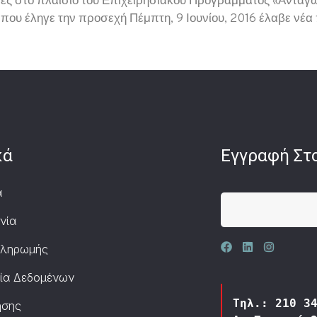
ρές στο πλαίσιο του Επιχειρησιακού Προγράμματος «Ανταγων
που έληγε την προσεχή Πέμπτη, 9 Ιουνίου, 2016 έλαβε νέ
κά
Εγγραφή Στο
α
νία
Πληρωμής
ία Δεδομένων
Τηλ.: 210 3
ήσης