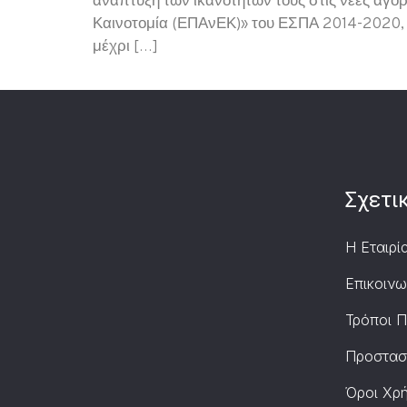
ανάπτυξη των ικανοτήτων τους στις νέες αγο
Καινοτομία (ΕΠΑνΕΚ)» του ΕΣΠΑ 2014-2020, 
μέχρι […]
Σχετι
Η Εταιρί
Επικοινω
Τρόποι 
Προστασ
Όροι Χρ