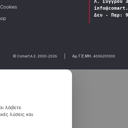
Λ. Συγγρού 
 Cookies
info@comart
Δευ - Παρ: 
hop
© Comart A.E. 2000-
2026
|
Αρ. Γ.Ε.ΜΗ.: 4006201000
αι λάβετε
κές λύσεις και