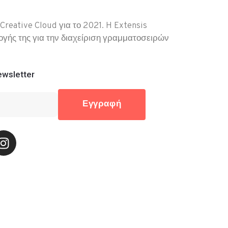
reative Cloud για το 2021. H Extensis
ογής της για την διαχείριση γραμματοσειρών
wsletter
Εγγραφή
16200
32, 17673 Καλλιθέα
gr
:30 - 18:00