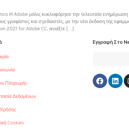
nsis Η Adobe μόλις κυκλοφόρησε την τελευταία ενημέρωση C
ους γραφίστες και σχεδιαστές, με την νέα έκδοση της εφαρμ
ion 2021 for Adobe CC, ανοίξτε […]
ά
Εγγραφή Στο Ne
ιρία
οινωνία
οι Πληρωμής
τασία Δεδομένων
Τηλ.: 210 34
Λ. Συγγρού 3
 Χρήσης
info@comart.
ική Cookies
Δευ - Παρ: 9