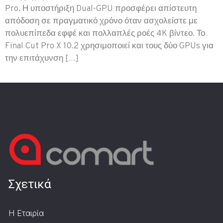
Pro. Η υποστήριξη Dual-GPU προσφέρει απίστευτη
απόδοση σε πραγματικό χρόνο όταν ασχολείστε με
πολυεπίπεδα εφφέ και πολλαπλές ροές 4K βίντεο. Το
Final Cut Pro X 10.2 χρησιμοποιεί και τους δύο GPUs για
την επιτάχυνση […]
Σχετικά
Η Εταιρία